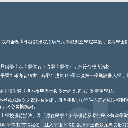
或符合教育部採認規定之境外大學或獨立學院畢業，取得學士以
須具備學士以上學位者（含學士學位），方符合報考資格。
屆畢業生報考切結書，錄取生應於115學年度第一學期註冊入學
班)經本招生錄取後不得與學士後多元專長培力方案雙重學籍。
時網路登錄或繳交之資料為依據，所有學歷(力)證件均須於錄取報
時，務必審慎填寫。
以上學校優待辦法」及「原住民學生升學優待及原住民公費留學
非以就學事由)方得報名，且入學後不得以就讀學士後多元專長培