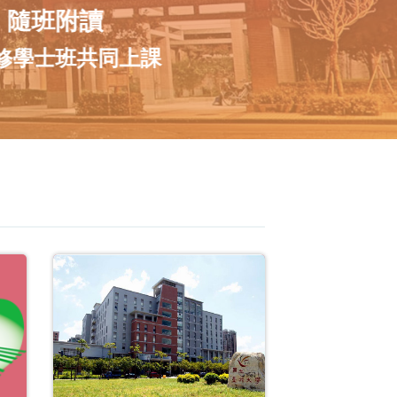
隨班附讀
修學士班共同上課