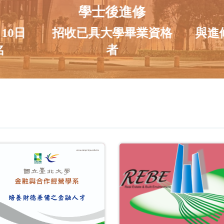
學士後進修
月10日
招收已具大學畢業資格
與進
名
者