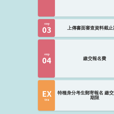
step
03
上傳書面審查資料截止
step
04
繳交報名費
EX
特種身分考生郵寄報名 繳
期限
tra