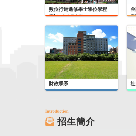
數位行銷進修學士學位學程
金
學制：
進修學士班
學
開辦方式：
隨班附讀
開
核定招生名額：
10
核
財政學系
社
學制：
進修學士班
學
開辦方式：
隨班附讀
開
核定招生名額：
12
核
Introduction
招生簡介