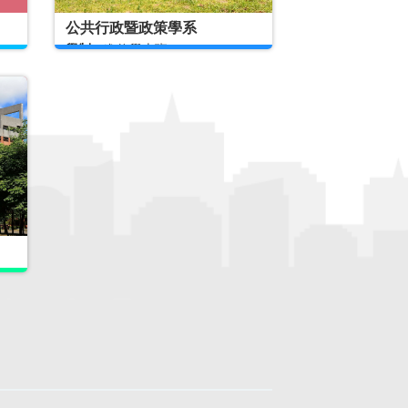
公共行政暨政策學系
學制：
進修學士班
開辦方式：
隨班附讀
核定招生名額：
2