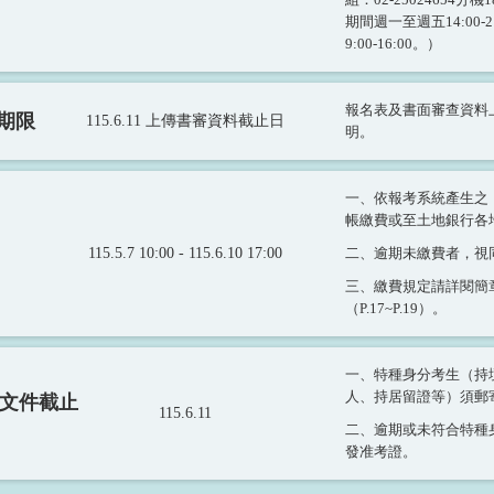
期間週一至週五14:00-
9:00-16:00。）
報名表及書面審查資料
期限
115.6.11 上傳書審資料截止日
明。
一、依報考系統產生之「
帳繳費或至土地銀行各
115.5.7 10:00 - 115.6.10 17:00
二、逾期未繳費者，視
三、繳費規定請詳閱簡
（P.17~P.19）。
一、特種身分考生（持
人、持居留證等）須郵
交文件截止
115.6.11
二、逾期或未符合特種
發准考證。