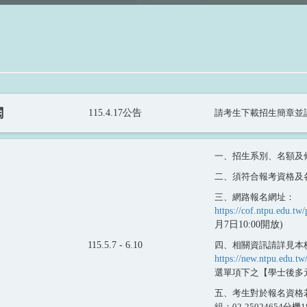
閱
115.4.17公告
請考生下載招生簡章並
一、招生系別、名額及
二、須符合報考資格及
三、網路報名網址：
https://cof.ntpu.edu
月7日10:00開放)
115.5.7 - 6.10
四、相關資訊請詳見本
https://new.ntpu.edu.tw
選單項下之【學士後多
五、考生對於報名資格
組：02-25024654分機