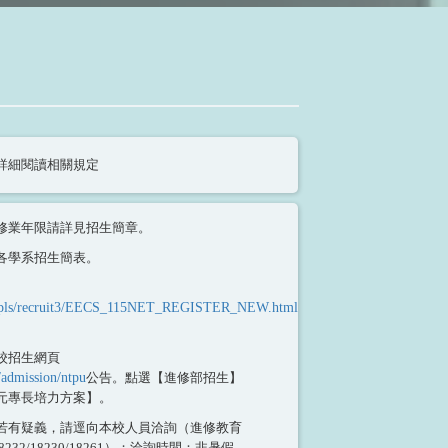
詳細閱讀相關規定
修業年限請詳見招生簡章。
各學系招生簡表。
.tw/pls/recruit3/EECS_115NET_REGISTER_NEW.html
(5
校招生網頁
/admission/ntpu
公告。
點選【進修部招生】
元專長培力方案】。
若有疑義，請逕向本校人員洽詢（進修教育
18232/18230/18261）；洽詢時間：非暑假